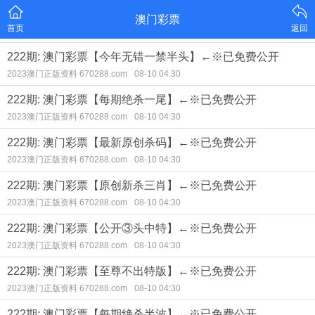
澳门彩票
首页
返回
222期: 澳门彩票【今年无错一禁半头】←※已免费公开
2023澳门正版资料 670288.com
08-10 04:30
222期: 澳门彩票【每期绝杀一尾】←※已免费公开
2023澳门正版资料 670288.com
08-10 04:30
222期: 澳门彩票【最新原创杀码】←※已免费公开
2023澳门正版资料 670288.com
08-10 04:30
222期: 澳门彩票【原创新杀三肖】←※已免费公开
2023澳门正版资料 670288.com
08-10 04:30
222期: 澳门彩票【公开③头中特】←※已免费公开
2023澳门正版资料 670288.com
08-10 04:30
222期: 澳门彩票【至尊不出特版】←※已免费公开
2023澳门正版资料 670288.com
08-10 04:30
222期: 澳门彩票【每期绝杀半波】←※已免费公开